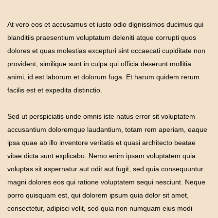
At vero eos et accusamus et iusto odio dignissimos ducimus qui
blanditiis praesentium voluptatum deleniti atque corrupti quos
dolores et quas molestias excepturi sint occaecati cupiditate non
provident, similique sunt in culpa qui officia deserunt mollitia
animi, id est laborum et dolorum fuga. Et harum quidem rerum
facilis est et expedita distinctio.
Sed ut perspiciatis unde omnis iste natus error sit voluptatem
accusantium doloremque laudantium, totam rem aperiam, eaque
ipsa quae ab illo inventore veritatis et quasi architecto beatae
vitae dicta sunt explicabo. Nemo enim ipsam voluptatem quia
voluptas sit aspernatur aut odit aut fugit, sed quia consequuntur
magni dolores eos qui ratione voluptatem sequi nesciunt. Neque
porro quisquam est, qui dolorem ipsum quia dolor sit amet,
consectetur, adipisci velit, sed quia non numquam eius modi