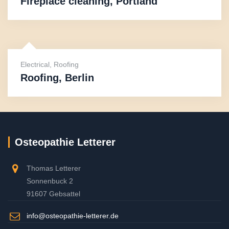
Fireplace cleaning, Portland
Electrical
,
Roofing
Roofing, Berlin
Osteopathie Letterer
Thomas Letterer
Sonnenbuck 2
91607 Gebsattel
info@osteopathie-letterer.de