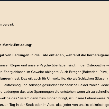
 vereint:
ie Matrix-Entladung
:
ativen Ladungen in die Erde entladen, während die körpereigen
 unser Körper und unsere Psyche überladen sind. In der Osteopathie 
te Energieblasen im Gewebe ablagern. Auch Erreger (Bakterien, Pilze, V
dungen)
fest. Das gilt auch für Umweltgifte, die als Schlacken (Blase
 Elektrosmog und sonstige gesundheitsschädliche Felder zählen. Jedes
che Ladungen dar, also Spannungen die entstehen wenn wir zu schnellleb
, welche das System dann zum Kippen bringt, ist unsere Lebensweise. 
anzen Tag in der Stadt oder im Auto, also jeder von uns ist elektrisch g