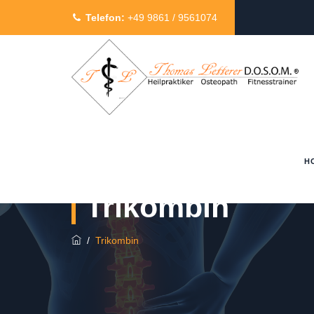
Telefon:
+49 9861 / 9561074
H
Trikombin
/
Trikombin