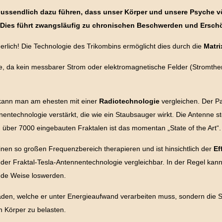
lussendlich dazu führen, dass unser Körper und unsere Psyche vö
 Dies führt zwangsläufig zu chronischen Beschwerden und Ersch
erlich! Die Technologie des Trikombins ermöglicht dies durch die
Matri
e, da kein messbarer Strom oder elektromagnetische Felder (Stromthe
kann man am ehesten mit einer
Radiotechnologie
vergleichen. Der Pa
ntechnologie verstärkt, die wie ein Staubsauger wirkt. Die Antenne st
 über 7000 eingebauten Fraktalen ist das momentan „State of the Art“.
inen so großen Frequenzbereich therapieren und ist hinsichtlich der
Ef
 der Fraktal-Tesla-Antennentechnologie vergleichbar. In der Regel kan
nde Weise loswerden.
geladen, welche er unter Energieaufwand verarbeiten muss, sondern di
n Körper zu belasten.